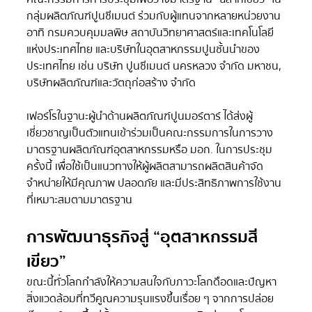
กลุ่มผลิตภัณฑ์ปูนซีเมนต์ ร่วมกับผู้แทนจากหลายหน่วยงาน 
อาทิ กรมควบคุมมลพิษ สถาบันวิทยาศาสตร์และเทคโนโลยี
แห่งประเทศไทย และบริษัทในอุตสาหกรรมปูนชั้นนำของ
ประเทศไทย เช่น บริษัท ปูนซีเมนต์ นครหลวง จำกัด มหาชน, 
บริษัทผลิตภัณฑ์และวัตถุก่อสร้าง จํากัด
เฟอร์โรในฐานะผู้นำด้านผลิตภัณฑ์ปูนมอร์ตาร์ ได้ส่งผู้
เชี่ยวชาญเป็นตัวแทนเข้าร่วมเป็นคณะกรรมการในการวาง
มาตรฐานผลิตภัณฑ์อุตสาหกรรม หรือ  มอก. ในการประชุม
ครั้งนี้  เพื่อใช้เป็นแนวทางให้ผู้ผลิต สามารถผลิตสินค้าจัด
จำหน่ายให้มีคุณภาพ  ปลอดภัย  และมีประสิทธิภาพการใช้งาน
ที่เหมาะสมตามมาตรฐาน
การพัฒนาธุรกิจสู่  “อุตสาหกรรมสี
เขียว”
ขณะนี้ทั่วโลกกำลังให้ความสนใจกับภาวะโลกดือดและปัญหา
สิ่งแวดล้อมที่ทวีคูณความรุนแรงขึ้นเรื่อย ๆ จากการปล่อย