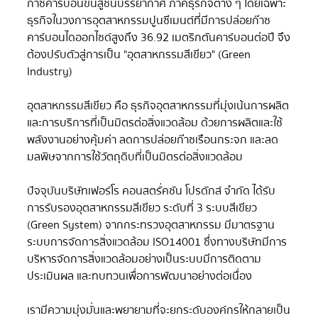
ก๊าซคาร์บอนขึ้นสู่ชั้นบรรยากาศ ภาคธุรกิจต่าง ๆ โดยเฉพาะ
ธุรกิจในวงการอุตสาหกรรมปูนซีเมนต์ที่มีการปล่อยก๊าซ
คาร์บอนไดออกไซด์สูงถึง 36.92 เมตริกตันคาร์บอนต่อปี จึง
ต้องปรับตัวสู่การเป็น "อุตสาหกรรมสีเขียว" (Green 
Industry)
อุตสาหกรรมสีเขียว คือ ธุรกิจอุตสาหกรรมที่มุ่งเน้นการผลิต
และการบริการที่เป็นมิตรต่อสิ่งแวดล้อม ด้วยการผลิตและใช้
พลังงานอย่างคุ้มค่า ลดการปล่อยก๊าซเรือนกระจก และลด
มลพิษจากการใช้วัตถุดิบที่เป็นมิตรต่อสิ่งแวดล้อม
ปัจจุบันบริษัทเฟอร์โร  คอนสตรั่คชัน  โปรดักส์  จำกัด  ได้รับ
การรับรองอุตสาหกรรมสีเขียว  ระดับที่  3 ระบบสีเขียว 
 (Green System) จากกระทรวงอุตสาหกรรม  มีมาตรฐาน
ระบบการจัดการสิ่งแวดล้อม  ISO14001 ซึ่งทางบริษัทมีการ
บริหารจัดการสิ่งแวดล้อมอย่างเป็นระบบ มีการติดตาม 
 ประเมินผล  และทบทวนเพื่อการพัฒนาอย่างต่อเนื่อง 
เรามีความมุ่งมั่นและพยายามที่จะยกระดับองค์กรให้กลายเป็น