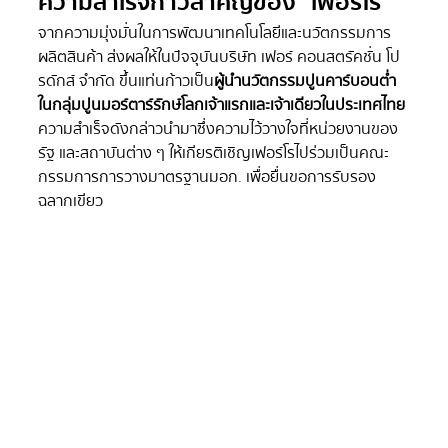
ความสำเร็จก้าวสำคัญของ "เฟอร์โร"
จากความมุ่งมั่นในการพัฒนาเทคโนโลยีและนวัตกรรมการ
ผลิตสินค้า ส่งผลให้ในปัจจุบันบริษัท เฟอร์ คอนสตรัคชั่น โป
รดักส์ จำกัด ขึ้นแท่นก้าวเป็น
ผู้นำนวัตกรรมปูนคาร์บอนต่ำ 
ในกลุ่มปูนมอร์ตาร์รักษ์โลกเจ้าแรกและเจ้าเดียวในประเทศไทย
ความสำเร็จดังกล่าวนำมาซึ่งความไว้วางใจที่หน่วยงานของ
รัฐ และสถาบันต่าง ๆ ให้เกียรติเชิญเฟอร์โรไปร่วมเป็นคณะ
กรรมการการวางมาตรฐานมอก. เพื่อยื่นขอการรับรอง
ฉลากเขียว