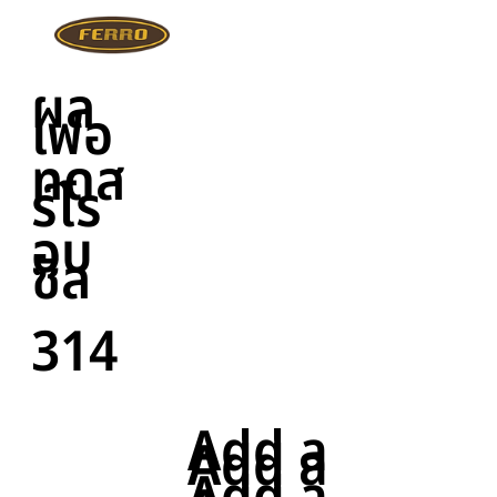
ผล
เฟอ
ทดส
ร์โร
อบ
ซีล
314
Add a
Add a