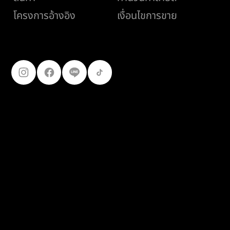
เงื่อนไขการขาย
โครงการอ้างอิง
ติดตามเรา
099-227-
9119
© 2025
เฟอร์โร คอนสตรัคชั่น โปรดักส์