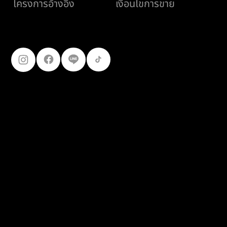
เงื่อนไขการขาย
โครงการอ้างอิง
ติดตามเรา
099-227-
9119
© 2025
เฟอร์โร คอนสตรัคชั่น โปรดักส์