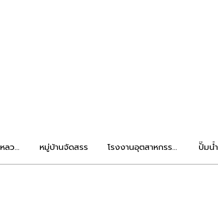
งหลวง
หมู่บ้านจัดสรร
โรงงานอุตสาหกรรม
ปั๊มน้