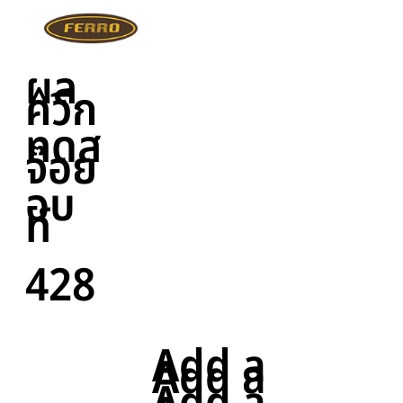
ผล
ควิก
ทดส
จ๊อย
อบ
ท์
428
Add a
Add a