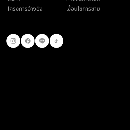
เงื่อนไขการขาย
โครงการอ้างอิง
ติดตามเรา
099-227-
9119
© 2025
เฟอร์โร คอนสตรัคชั่น โปรดักส์