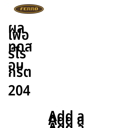
ผล
เฟอ
ทดส
ร์โร
อบ
กรีต
204
Add a
Add a