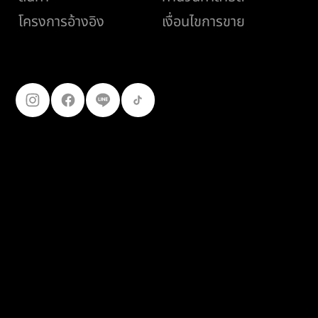
เงื่อนไขการขาย
โครงการอ้างอิง
ติดตามเรา
099-227-
9119
© 2025
เฟอร์โร คอนสตรัคชั่น โปรดักส์