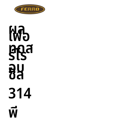
ผล
เฟอ
ทดส
ร์โร
อบ
ซีล
314
พี