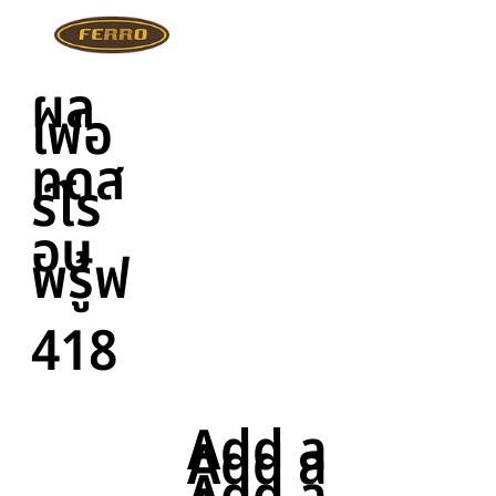
ผล
เฟอ
ทดส
ร์โร
อบ
พรู้ฟ
418
Add a
Add a