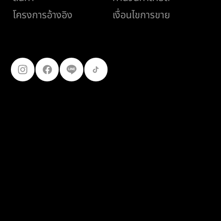
เงื่อนไขการขาย
โครงการอ้างอิง
ติดตามเรา
099-227-
9119
© 2025
เฟอร์โร คอนสตรัคชั่น โปรดักส์