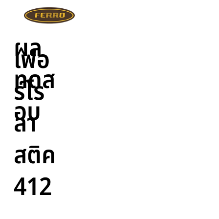
ผล
เฟอ
ทดส
ร์โร
อบ
ลา
สติค
412