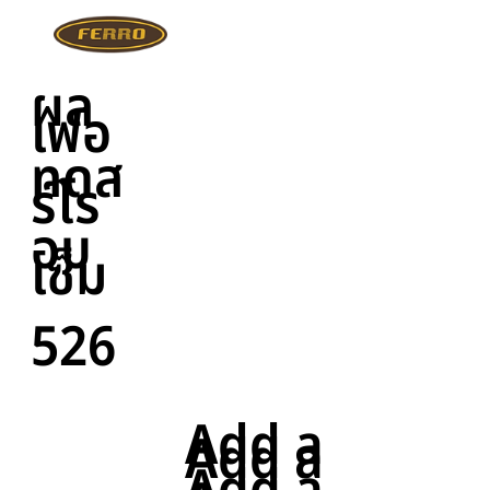
ผล
เฟอ
ทดส
ร์โร
อบ
เซ็ม
526
Add a
Add a