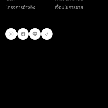
เงื่อนไขการขาย
โครงการอ้างอิง
ติดตามเรา
099-227-
9119
© 2025
เฟอร์โร คอนสตรัคชั่น โปรดักส์