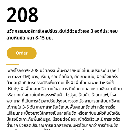
208
นวัตกรรมมอร์ตาร์ไหลปรับระดับได้ด้วยตัวเอง 3 องค์ประกอบ
ลายหินขัด หนา 8-15 มม.
Order
เฟอร์โรกรีต® 208 นวัตกรรมพื้นผิวลายหินขัดในปูนปรับระดับ (Self
terrazzoTM) บาง, เรียบ, รอยต่อน้อย, ยึดเกาะแน่น, ผิวแข็งแกร่ง
ด้วยอนุสิทธิบัตรกรรมวิธีเพิ่มความแข็งผิวพื้นโดยเฉพาะ สำหรับใช้
ปรับปรุงผิวพื้นคอนกรีตภายในอาคาร ที่เน้นความสวยงามเชิงสถาปัตย์
หรือตกแต่งภายในห้างสรรพสินค้า, โชว์รูม, ร้านค้า, ร้านกาแฟ, โรง
พยาบาล ที่เน้นการใช้เวลาปรับปรุงอย่างรวดเร็ว สามารถกลับมาใช้งาน
ได้ภายใน 3-5 วัน เหมาะสำหรับใช้เทบนพื้นคอนกรีตเก่า หรือการรื้อ
เปลี่ยนกระเบื้องยางให้กลายเป็นลายหินขัด หรือเททับบนผิวหินขัดเดิม
มีแรงยึดเกาะกับพื้นเดิมสูง, มีรอยต่อน้อย, เซ็ทตัวเร็วและมีการหดตัว
ต่ำมาก ช่วยลดปริมาณการแตกลายงาบนผิวได้มากกว่าการทำหินขัด