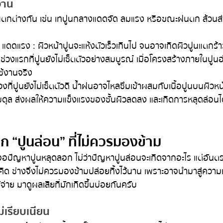
งาน
ตกต่างกัน เช่น เทปูนกลางแดดจัด ลมแรง หรือขณะฝนตก ล้วนส
ดแรง : ผิวหน้าปูนจะแห้งตัวเร็วเกินไป จนอาจเกิดผิวปูนแตกร้าว
นช่วงแรกที่ปูนยังไม่เซ็ตตัวอย่างสมบูรณ์ เมื่อโครงสร้างภายในปูน
ใช้งานจริง
ที่ปูนยังไม่เซ็ตตัวดี น้ำฝนอาจไหลซึมเข้าผสมกับเนื้อปูนบนผิวหน้
่สมดุล ส่งผลให้ความแข็งแรงของชั้นผิวลดลง และเกิดการหลุดล่อนได
 “ปูนล่อน” ที่ไม่ควรมองข้าม
ปัญหาปูนหลุดลอก ไม่ว่าปัญหาปูนล่อนจะเกิดจากอะไร แต่อันต
ี่คิด ช่างจึงไม่ควรมองข้ามปล่อยทิ้งไว้นาน เพราะอาจนำมาสู่ความ
่าย มาดูผลเสียที่มักเกิดขึ้นบ่อยกันครับ
่เรียบเนียน