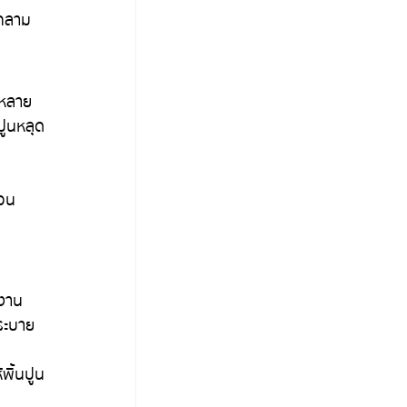
ุกลาม
 หลาย
้ปูนหลุด
่อน 
งงาน
ระบาย
พื้นปูน