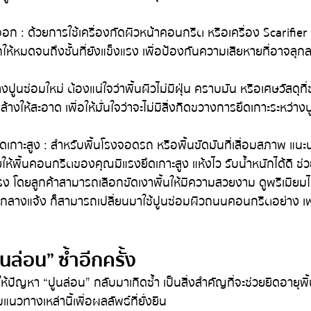
ก : ด้วยการใช้เครื่องกัดผิวหน้าคอนกรีต หรือเครื่อง Scarifier เ
ให้หมดจนถึงชั้นที่ยังแข็งแรง เพื่อป้องกันความเสียหายที่อาจลุก
งปูนซ่อมใหม่ ต้องแน่ใจว่าพื้นผิวไม่มีฝุ่น คราบมัน หรือเศษวัสดุที่
างให้สะอาด เพื่อให้มั่นใจว่าจะไม่มีสิ่งกีดขวางการยึดเกาะระหว่างป
ึดเกาะสูง : สำหรับพื้นโรงจอดรถ หรือพื้นขัดมันที่เสื่อมสภาพ แนะ
่วยให้พื้นคอนกรีตของคุณมีแรงยึดเกาะสูง แห้งไว รับน้ำหนักได้ดี ช่ว
แรง โดยลูกค้าสามารถเลือกขัดเงาพื้นให้มีความสวยงาม ดูพรีเมียมไ
กลางแจ้ง ก็สามารถเปลี่ยนมาใช้ปูนซ่อมผิวถนนคอนกรีตอย่าง เฟ
ปูนล่อน” ซ้ำอีกครั้ง
ห้ปัญหา “ปูนล่อน” กลับมาเกิดซ้ำ เป็นสิ่งสำคัญที่จะช่วยยืดอายุพื
วทางเหล่านี้เพื่อผลลัพธ์ที่ยั่งยืน