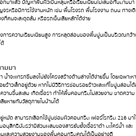
อนออกมาแล้ว ปัญหาพื้นผิวเป็นหลุมหรือเรียบเนียนไม่เสมอกันตามมา
ัญจรหรือมีการใช้งานหนัก เช่น พื้นโรงรถ พื้นโรงงาน ถนน ทางเดิน
ี่ยงที่คนจะสะดุดล้ม หรือรถเข็นเสียหลักได้ง่าย
่ต้องการความเรียบเนียนสูง การหลุดล่อนของพื้นปูนเป็นบริเวณกว้
ด้
าตามมา
า น้ำจะแทรกซึมลงไปยังโครงสร้างด้านล่างได้ง่ายขึ้น โดยเฉพาะหา
ีรอยร้าวเล็กอยู่ด้วย หากไม่มีวิธีการซ่อมรอยร้าวและแก้ไขปูนล่อนได
ิดความชื้นสะสม เกิดเชื้อรา ทำให้พื้นคอนกรีตไม่สวยงาม ขาดความ
ียหายกับวัสดุภายในบ้านได้
ยู่หมัด สามารถเลือกใช้ปูนซ่อมผิวคอนกรีต เฟอร์โรกรีต 216 มาใ
ับอนุสิทธิบัตรว่ามีส่วนผสมของสารยับยั้งเชื้อราดำ ตะไคร่น้ำ และ
ช้งานและความสวยงามของพื้นคอนกรีตคุณได้เป็นอย่างดี