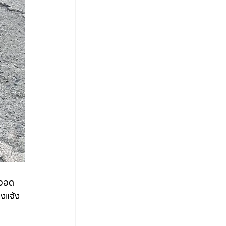
งจอด
างแจ้ง 