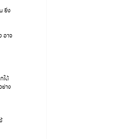
 ยิ่ง
าง อาจ
กใต้
้อย่าง
ช้