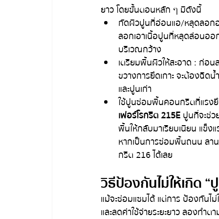
ยาว โดยขั้นตอนหลัก ๆ มีดังนี้
กัดผิวปูนที่อ่อนแอ/หลุดลอกออ
ลอกเอาเนื้อปูนที่หลุดล่อนออก
บริเวณกว้าง
เตรียมพื้นผิวให้สะอาด : ก่อนล
ขวางการยึดเกาะ จะต้องฉีดน้ำล้
และปูนเก่า
ใช้ปูนซ่อมพื้นคอนกรีตที่แรงย
เฟอร์โรกรีต 215E
  ปูนที่จะช
พื้นให้กลับมาเรียบเนียน แข็ง
หากเป็นการซ่อมพื้นถนน ลาน
กรีต 216 ได้เลย
วิธีป้องกันไม่ให้เกิด “
แม้จะซ่อมแซมได้ แต่การ ป้องกันไม่ใ
และลดค่าใช้จ่ายระยะยาว ลองทำตามแน