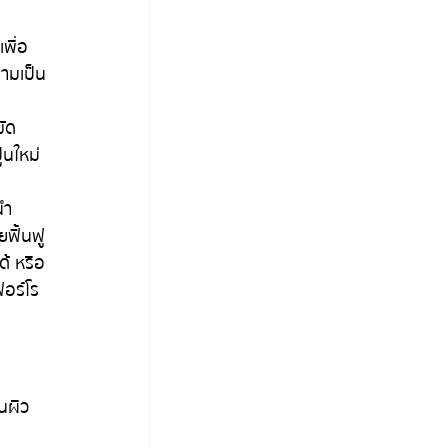
พื่อ
ลามเป็น
ขัด
ูนใหม่
นำ 
ยฟื้นฟู
ด้ หรือ
อร์โร
้นผิว