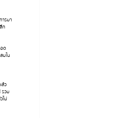
วงการมา
ลึก
ตลอด
นผสมใน
แล้ว 
้ รวม
วไม่