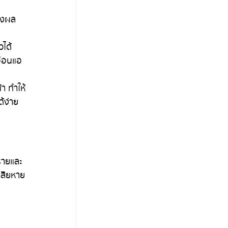
่งผล
ได้ 
อ่อนแอ 
า ทำให้
้ง่าย
รายและ
เสียหาย