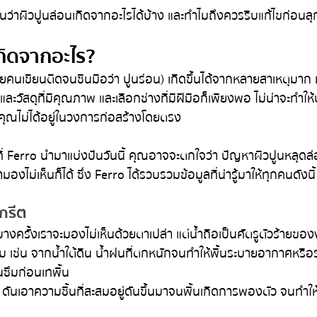
ึ้นว่าผิวปูนล่อนเกิดจากอะไรได้บ้าง และทำไมถึงควรรีบแก้ไขก่อนล
เกิดจากอะไร?
ลายคนเขียนติดจนชินมือว่า ปูนร่อน) เกิดขึ้นได้จากหลายสาเหตุมาก 
และวัสดุที่มีคุณภาพ และเลือกช่างที่มีฝีมือก็เพียงพอ ไม่น่าจะทำให
ุณไม่ได้อยู่ในวงการก่อสร้างโดยตรง
งที่ Ferro นำมาแบ่งปันวันนี้ คุณอาจจะตกใจว่า ปัญหาผิวปูนหลุดล
ามองไม่เห็นก็ได้ ซึ่ง Ferro ได้รวบรวมข้อมูลที่น่ารู้มาให้ทุกคนดังนี้
กรีต
้บางครั้งเราจะมองไม่เห็นด้วยตาเปล่า แต่น้ำถือเป็นศัตรูตัวร้ายขอ
ม เช่น จากน้ำใต้ดิน น้ำฝนที่ตกหนักจนทำให้พื้นระบายอากาศหรือ
ันซึมก่อนเทพื้น
ๆ ดันเอาความชื้นที่สะสมอยู่ดันขึ้นมาจนพื้นเกิดการพองตัว จนทำให้