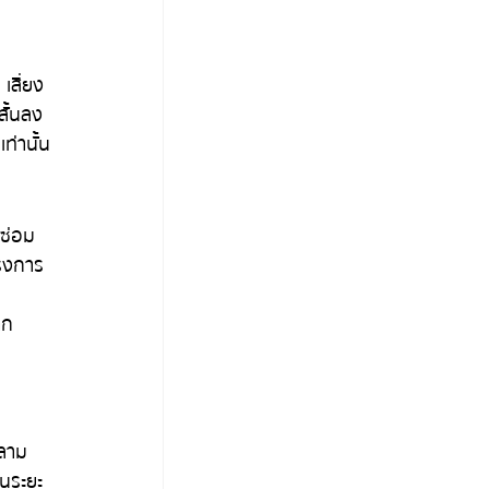
เสี่ยง
ั้นลง 
ท่านั้น
อซ่อม
ครงการ
าก
กลาม
ในระยะ