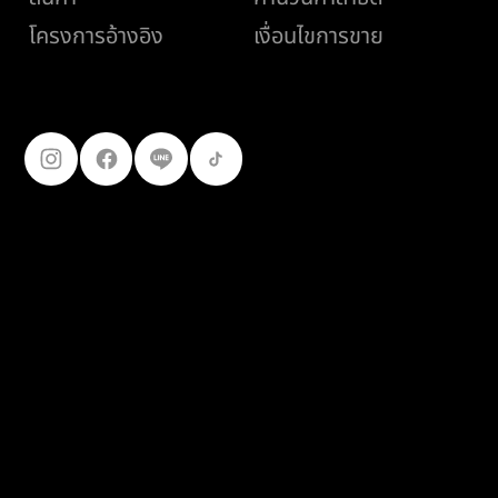
เงื่อนไขการขาย
โครงการอ้างอิง
ติดตามเรา
099-227-
9119
© 2025
เฟอร์โร คอนสตรัคชั่น โปรดักส์